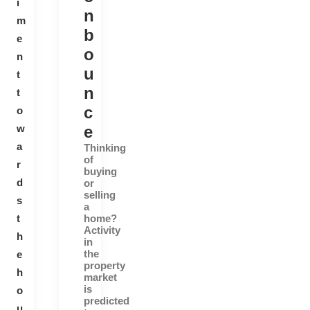
i
n
m
b
e
o
n
u
t
n
t
c
o
w
e
a
Thinking
of
r
buying
d
or
selling
s
a
t
home?
Activity
h
in
the
e
property
h
market
is
o
predicted
u